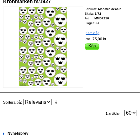
Kronmärken m/1927
Fabrikat:
Maestro decals
Skala:
1/72
Art.nr:
MMD7210
I lager:
Ja
Kom ihåg
75,00 kr
Pris:
Köp
Sortera på
1 artiklar
Nyhetsbrev