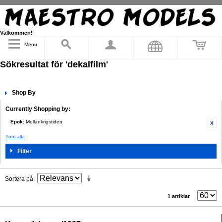
Välkommen!
Menu
Sökresultat för 'dekalfilm'
Shop By
Currently Shopping by:
Epok:
Mellankrigstiden
Töm alla
Filter
Sortera på
1 artiklar