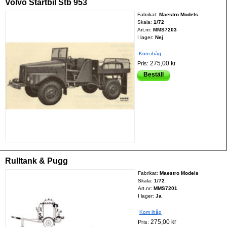
Volvo Startbil Stb 953
Fabrikat:
Maestro Models
Skala:
1/72
Art.nr:
MMS7203
I lager:
Nej
Kom ihåg
275,00 kr
Pris:
Beställ
Rulltank & Pugg
Fabrikat:
Maestro Models
Skala:
1/72
Art.nr:
MMS7201
I lager:
Ja
Kom ihåg
275,00 kr
Pris: