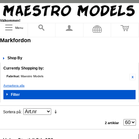
Välkommen!
Menu
Markfordon
Shop By
Currently Shopping by:
Fabrikat:
Maestro Models
Avmarkera alla
Filter
Sortera på
2 artiklar