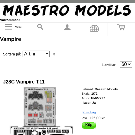
Välkommen!
Menu
Vampire
Sortera på
1 artiklar
J28C Vampire T.11
Fabrikat:
Maestro Models
Skala:
1/72
Art.nr:
MMP7227
I lager:
Ja
Kom ihåg
125,00 kr
Pris:
Köp