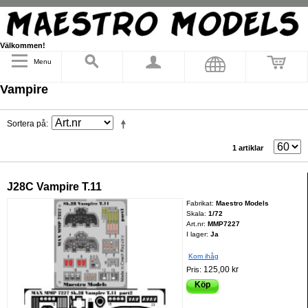
Välkommen!
Menu
Vampire
Sortera på
1 artiklar
J28C Vampire T.11
Fabrikat:
Maestro Models
Skala:
1/72
Art.nr:
MMP7227
I lager:
Ja
Kom ihåg
125,00 kr
Pris:
Köp