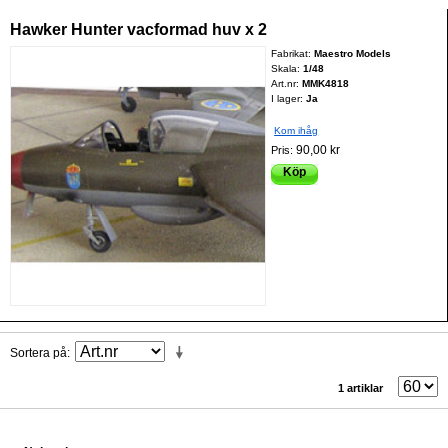
Hawker Hunter vacformad huv x 2
Fabrikat:
Maestro Models
Skala:
1/48
Art.nr:
MMK4818
I lager:
Ja
Kom ihåg
90,00 kr
Pris:
Köp
Sortera på
1 artiklar