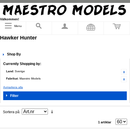
Välkommen!
Menu
Hawker Hunter
Shop By
Currently Shopping by:
Land:
Sverige
Fabrikat:
Maestro Models
Avmarkera alla
Filter
Sortera på
1 artiklar