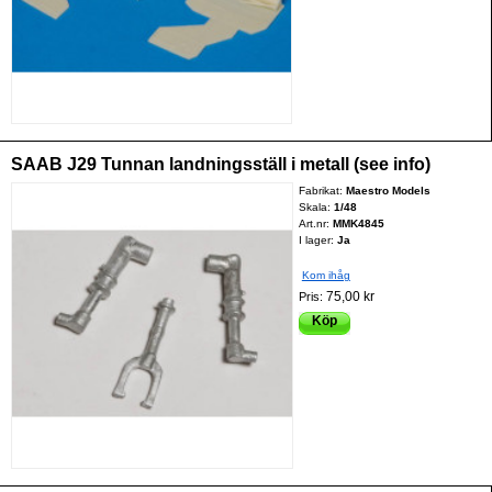
SAAB J29 Tunnan landningsställ i metall (see info)
Fabrikat:
Maestro Models
Skala:
1/48
Art.nr:
MMK4845
I lager:
Ja
Kom ihåg
75,00 kr
Pris:
Köp