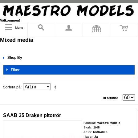
Välkommen!
Menu
Mixed media
Shop By
Filter
Sortera på
10 artiklar
SAAB 35 Draken pitotrör
Fabrikat:
Maestro Models
Skala:
1/48
Art.nr:
MMK4805
I lager:
Ja