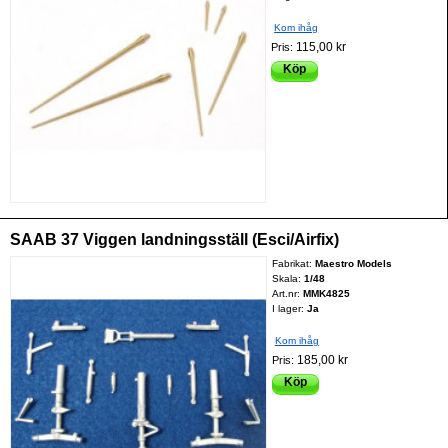
Kom ihåg
115,00 kr
Pris:
Köp
SAAB 37 Viggen landningsställ (Esci/Airfix)
Fabrikat:
Maestro Models
Skala:
1/48
Art.nr:
MMK4825
I lager:
Ja
Kom ihåg
185,00 kr
Pris:
Köp