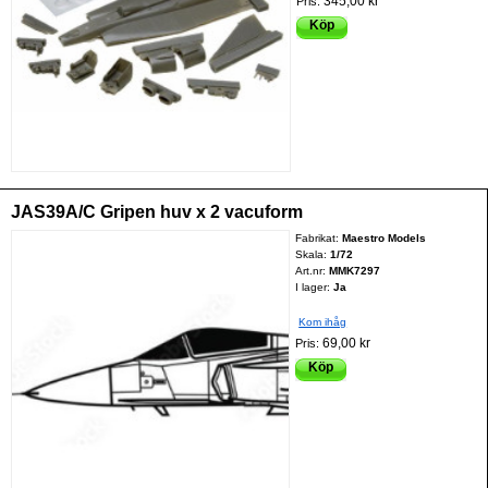
345,00 kr
Pris:
Köp
JAS39A/C Gripen huv x 2 vacuform
Fabrikat:
Maestro Models
Skala:
1/72
Art.nr:
MMK7297
I lager:
Ja
Kom ihåg
69,00 kr
Pris:
Köp