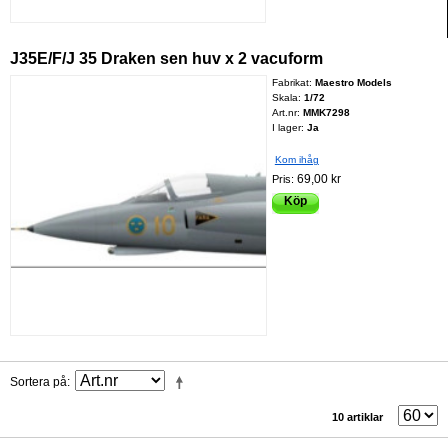
J35E/F/J 35 Draken sen huv x 2 vacuform
Fabrikat:
Maestro Models
Skala:
1/72
Art.nr:
MMK7298
I lager:
Ja
Kom ihåg
69,00 kr
Pris:
Köp
Sortera på
10 artiklar