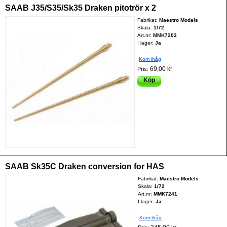
SAAB J35/S35/Sk35 Draken pitotrör x 2
Fabrikat:
Maestro Models
Skala:
1/72
Art.nr:
MMK7203
I lager:
Ja
Kom ihåg
69,00 kr
Pris:
Köp
SAAB Sk35C Draken conversion for HAS
Fabrikat:
Maestro Models
Skala:
1/72
Art.nr:
MMK7241
I lager:
Ja
Kom ihåg