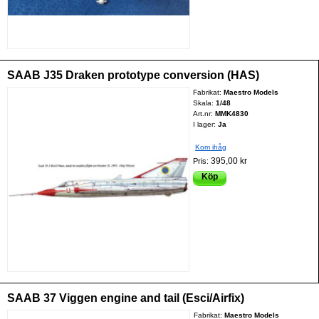
SAAB J35 Draken prototype conversion (HAS)
Fabrikat:
Maestro Models
Skala:
1/48
Art.nr:
MMK4830
I lager:
Ja
Kom ihåg
395,00 kr
Pris:
Köp
SAAB 37 Viggen engine and tail (Esci/Airfix)
Fabrikat:
Maestro Models