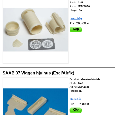
Skala:
1/48
Art.nr:
MMK4836
I lager:
Ja
Kom ihåg
265,00 kr
Pris:
Köp
SAAB 37 Viggen hjulhus (Esci/Airfix)
Fabrikat:
Maestro Models
Skala:
1/48
Art.nr:
MMK4839
I lager:
Ja
Kom ihåg
105,00 kr
Pris:
Köp