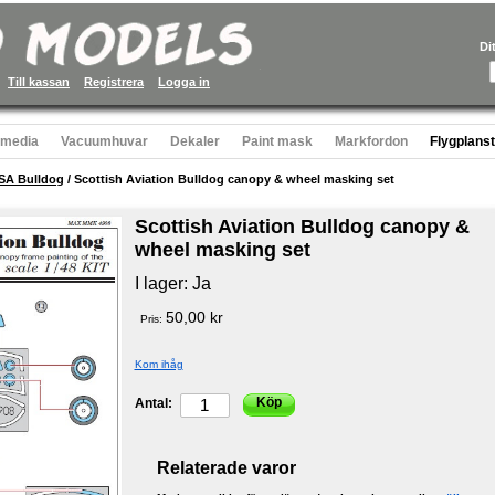
Di
Till kassan
Registrera
Logga in
 media
Vacuumhuvar
Dekaler
Paint mask
Markfordon
Flygplans
SA Bulldog
/
Scottish Aviation Bulldog canopy & wheel masking set
Scottish Aviation Bulldog canopy &
wheel masking set
I lager:
Ja
50,00 kr
Pris:
Kom ihåg
Köp
Antal:
Relaterade varor