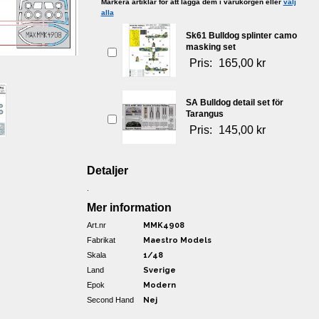
Markera artiklar för att lägga dem i varukorgen eller
välj
alla
Sk61 Bulldog splinter camo
masking set
Pris:
165,00 kr
SA Bulldog detail set för
Tarangus
Pris:
145,00 kr
Detaljer
.
Mer information
Art.nr
MMK4908
Fabrikat
Maestro Models
Skala
1/48
Land
Sverige
Epok
Modern
Second Hand
Nej