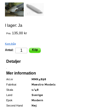
I lager:
Ja
135,00 kr
Pris:
Kom ihåg
Köp
Antal:
Detaljer
.
Mer information
Art.nr
MMK4898
Fabrikat
Maestro Models
Skala
1/48
Land
Sverige
Epok
Modern
Second Hand
Nej