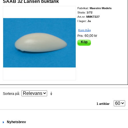
SAAB 32 Lansen buktank
Fabrikat:
Maestro Models
Skala:
1/72
Art.nr:
MMK7227
I lager:
Ja
Kom ihåg
60,00 kr
Pris:
Köp
Sortera på
1 artiklar
Nyhetsbrev