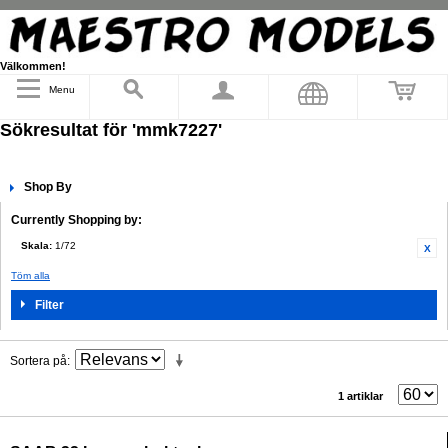
Välkommen!
Menu
Sökresultat för 'mmk7227'
Shop By
Currently Shopping by:
Skala:
1/72
Töm alla
Filter
Sortera på
1 artiklar