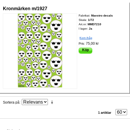
Kronmärken m/1927
Fabrikat:
Maestro decals
Skala:
1/72
Art.nr:
MMD7210
I lager:
Ja
Kom ihåg
75,00 kr
Pris:
Köp
Sortera på
1 artiklar