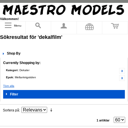
Välkommen!
Menu
Sökresultat för 'dekalfilm'
Shop By
Currently Shopping by:
Kategori:
Dekaler
Epok:
Mellankrigstiden
Töm alla
Filter
Sortera på
1 artiklar