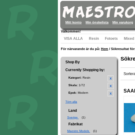
Mitt konto
Min önskelista
Min varukorg
Välkommen!
VISA ALLA
Resin
Fotoets
Mixed
För närvarande är du på:
Hem
/
Sökresultat fö
Sökre
Shop By
Currently Shopping by:
Sorter
Kategori:
Resin
Skala:
1/72
SAAB
Epok:
Modern
Töm alla
Land
Sverige
(1)
Fabrikat
Maestro Models
(1)