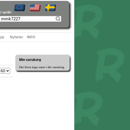
tt språk:
typ
Nyheter
INFO
Min varukorg
Det finns inga varor i din varukorg.