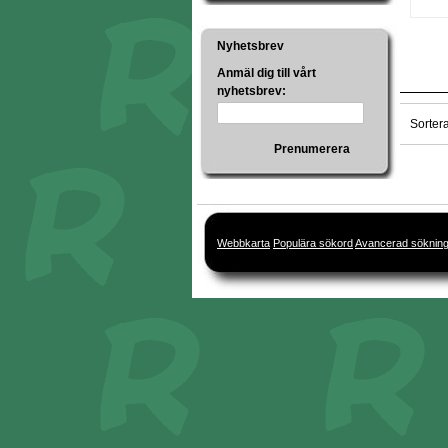
Nyhetsbrev
Anmäl dig till vårt
nyhetsbrev:
Sorter
Prenumerera
Webbkarta
Populära sökord
Avancerad söknin