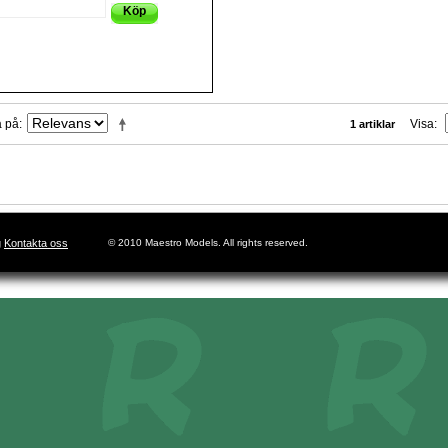
Köp
a på
Visa
1 artiklar
g
Kontakta oss
© 2010 Maestro Models. All rights reserved.