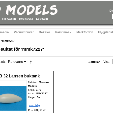
Di
Till kassan
Registrera
Logga in
 media
Vacuumhuvar
Dekaler
Paint mask
Markfordon
Flygplans
r: 'mmk7227'
sultat för 'mmk7227'
a på
Visa
1 artiklar
 32 Lansen buktank
Fabrikat:
Maestro
Models
Skala:
1/72
Art.nr:
MMK7227
I lager:
Ja
Kom ihåg
60,00 kr
Pris: