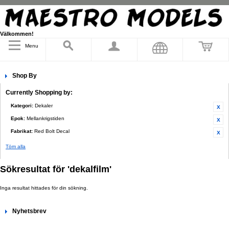
Välkommen!
Menu
Shop By
Currently Shopping by:
Kategori:
Dekaler
Epok:
Mellankrigstiden
Fabrikat:
Red Bolt Decal
Töm alla
Sökresultat för 'dekalfilm'
Inga resultat hittades för din sökning.
Nyhetsbrev