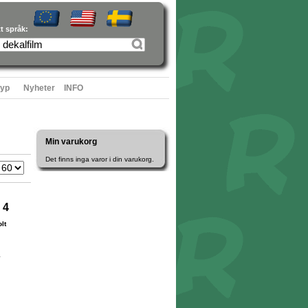
tt språk:
typ
Nyheter
INFO
Min varukorg
Det finns inga varor i din varukorg.
 4
lt
1