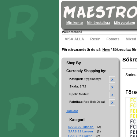
Mitt konto
Min önskelista
Min varukorg
Välkommen!
VISA ALLA
Resin
Fotoets
Mixed
För närvarande är du på:
Hem
/
Sökresultat för:
Sökre
Shop By
Currently Shopping by:
Sorter
Kategori:
Flygplanstyp
Skala:
1/72
Förs
Epok:
Modern
Fabrikat:
Red Bolt Decal
Töm alla
Kategori
SAAB 29 Tunnan
(2)
SAAB 32 Lansen
(2)
SAAB 35 Draken
(2)