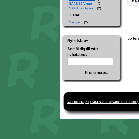
SAAB 37 Viggen
(2)
SAAB 39 Gripen
(2)
Land
Sverige
(2)
Sorter
Nyhetsbrev
Anmäl dig till vårt
nyhetsbrev:
Prenumerera
Webbkarta
Populära sökord
Avancerad söknin