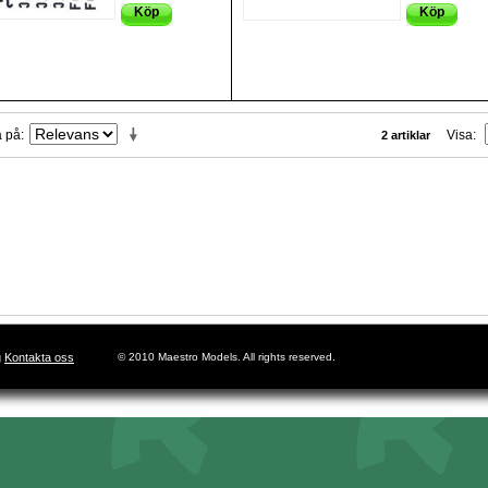
Köp
Köp
a på
Visa
2 artiklar
g
Kontakta oss
© 2010 Maestro Models. All rights reserved.