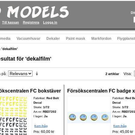
Di
Till kassan
Registrera
Logga in
 media
Vacuumhuvar
Dekaler
Paint mask
Markfordon
Flygplans
 'dekalfilm'
sultat för 'dekalfilm'
a på
Visa
2 artiklar
ökscentralen FC bokstäver
Försökscentralen FC badge x
Fabrikat:
Red Bolt
Fabrikat:
Red Bo
Decal
Decal
Skala:
1/72
Skala:
1/72
Art.nr:
RBD7202
Art.nr:
RBD720
I lager:
Ja
I lager:
Ja
Kom ihåg
Kom ihåg
60,00 kr
45,00 kr
Pris:
Pris: