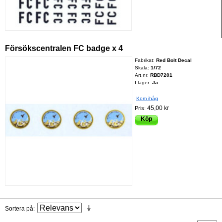
Försökscentralen FC badge x 4
Fabrikat:
Red Bolt Decal
Skala:
1/72
Art.nr:
RBD7201
I lager:
Ja
Kom ihåg
45,00 kr
Pris:
Köp
Sortera på