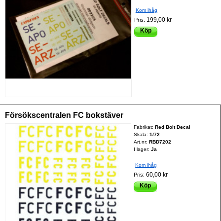
Kom ihåg
199,00 kr
Pris:
Köp
Försökscentralen FC bokstäver
Fabrikat:
Red Bolt Decal
Skala:
1/72
Art.nr:
RBD7202
I lager:
Ja
Kom ihåg
60,00 kr
Pris:
Köp