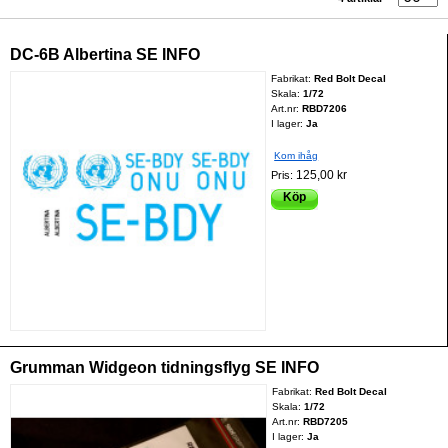
DC-6B Albertina SE INFO
Fabrikat:
Red Bolt Decal
Skala:
1/72
Art.nr:
RBD7206
I lager:
Ja
Kom ihåg
125,00 kr
Pris:
Köp
Grumman Widgeon tidningsflyg SE INFO
Fabrikat:
Red Bolt Decal
Skala:
1/72
Art.nr:
RBD7205
I lager:
Ja