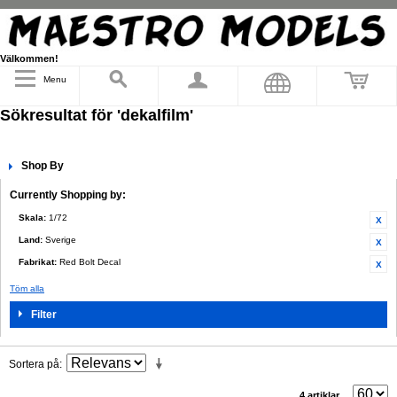
Välkommen!
Menu
Sökresultat för 'dekalfilm'
Shop By
Currently Shopping by:
Skala:
1/72
Land:
Sverige
Fabrikat:
Red Bolt Decal
Töm alla
Filter
Sortera på
4 artiklar