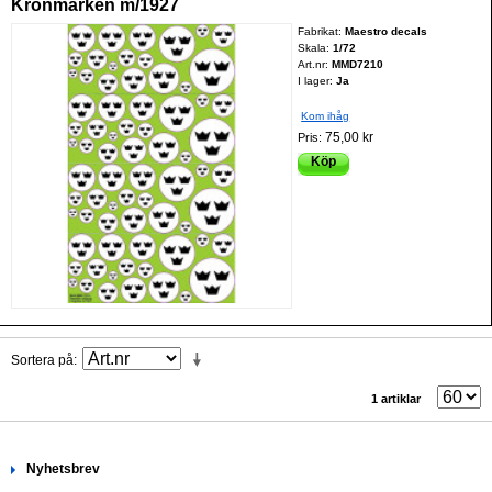
Kronmärken m/1927
Fabrikat:
Maestro decals
Skala:
1/72
Art.nr:
MMD7210
I lager:
Ja
Kom ihåg
75,00 kr
Pris:
Köp
Sortera på
1 artiklar
Nyhetsbrev