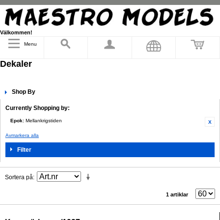
Välkommen!
Menu
Dekaler
Shop By
Currently Shopping by:
Epok:
Mellankrigstiden
Avmarkera alla
Filter
Sortera på
1 artiklar