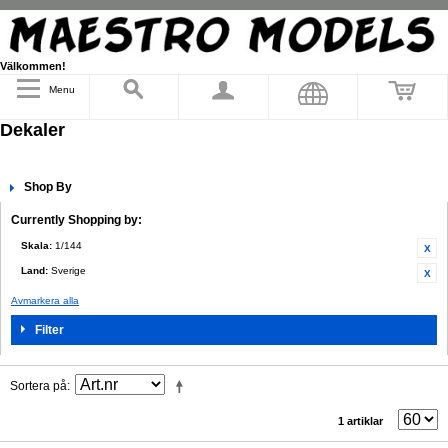
Välkommen!
Menu
Dekaler
Shop By
Currently Shopping by:
Skala:
1/144
Land:
Sverige
Avmarkera alla
Filter
Sortera på
1 artiklar