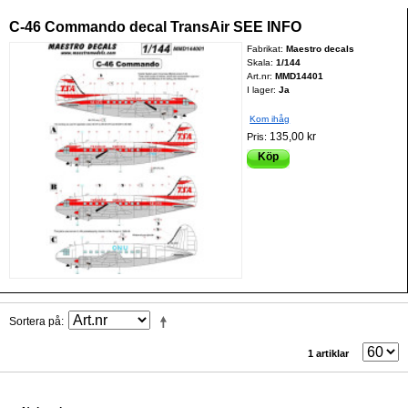
C-46 Commando decal TransAir SEE INFO
Fabrikat:
Maestro decals
Skala:
1/144
Art.nr:
MMD14401
I lager:
Ja
Kom ihåg
135,00 kr
Pris:
Köp
Sortera på
1 artiklar