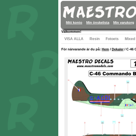
Mitt konto
Min önskelista
Min varukorg
Välkommen!
VISA ALLA
Resin
Fotoets
Mixed
För närvarande är du på:
Hem
/
Dekaler
/
C-46 