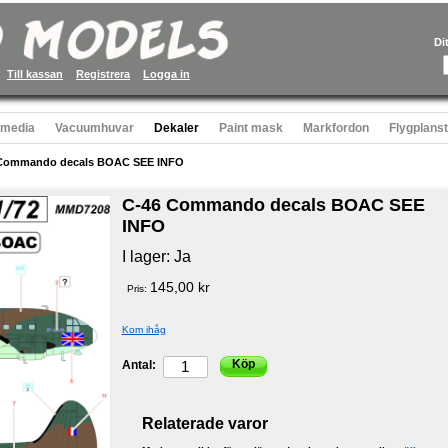
Di
Till kassan
Registrera
Logga in
 media
Vacuumhuvar
Dekaler
Paint mask
Markfordon
Flygplans
Commando decals BOAC SEE INFO
C-46 Commando decals BOAC SEE
INFO
I lager:
Ja
145,00 kr
Pris:
Kom ihåg
Köp
Antal:
Relaterade varor