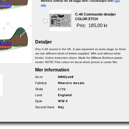
Markera artiklar för att lägga dem i varukorgen eller
välj
alla
C-46 Commando detaljer
COLOR ETCH
Pris:
185,00 kr
Detaljer
One C-46 served in the UK. It was repainted at some stage so there
are two different kinds of letters supplied. With and without white
border. Colour instruction sheet. Made for Williams Brothers plastic
model. NOTE! Pink colour on decal sheet picture is carrier film.
Mer information
Art.nr
MMD7208
Fabrikat
Maestro decals
Skala
1/72
Land
England
Epok
WW II
Second Hand
Nej