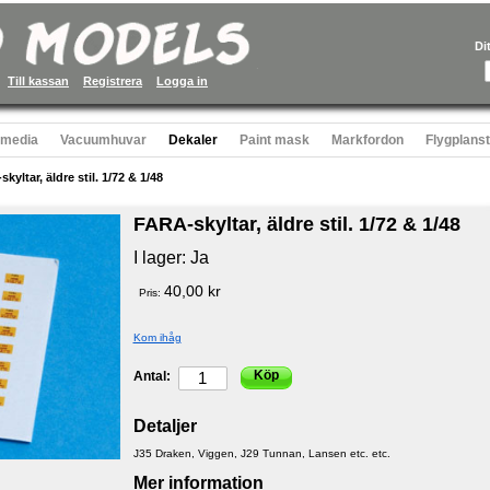
Di
Till kassan
Registrera
Logga in
 media
Vacuumhuvar
Dekaler
Paint mask
Markfordon
Flygplans
kyltar, äldre stil. 1/72 & 1/48
FARA-skyltar, äldre stil. 1/72 & 1/48
I lager:
Ja
40,00 kr
Pris:
Kom ihåg
Köp
Antal:
Detaljer
J35 Draken, Viggen, J29 Tunnan, Lansen etc. etc.
Mer information