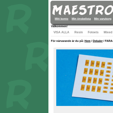
Mitt konto
Min önskelista
Min varukorg
Välkommen!
VISA ALLA
Resin
Fotoets
Mixed
För närvarande är du på:
Hem
/
Dekaler
/
FARA-s