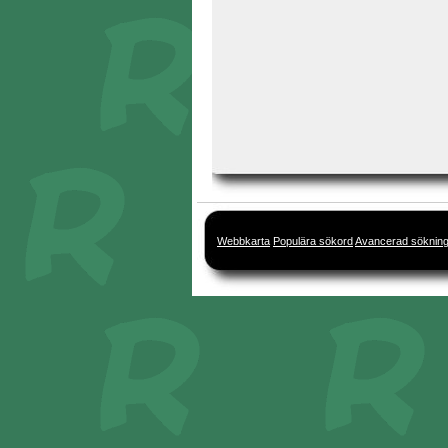
Webbkarta
Populära sökord
Avancerad söknin