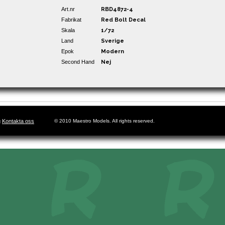
Art.nr
RBD4872-4
Fabrikat
Red Bolt Decal
Skala
1/72
Land
Sverige
Epok
Modern
Second Hand
Nej
g
Kontakta oss
© 2010 Maestro Models. All rights reserved.