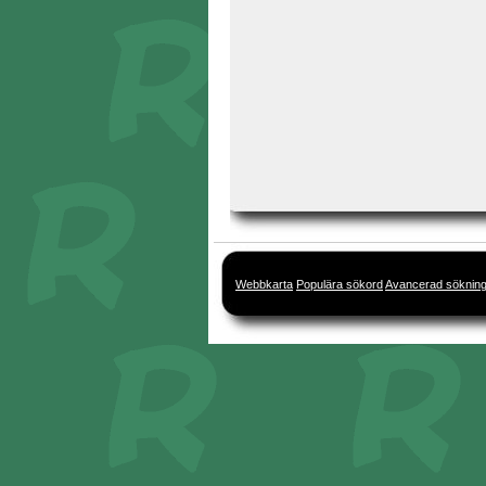
Webbkarta
Populära sökord
Avancerad söknin