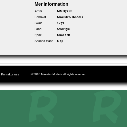
Mer information
Art.nr
MMD7212
Fabrikat
Maestro decals
Skala
1/72
Land
Sverige
Epok
Modern
Second Hand
Nej
g
Kontakta oss
© 2010 Maestro Models. All rights reserved.