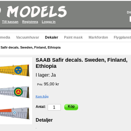
Di
Till kassan
Registrera
Logga in
 media
Vacuumhuvar
Dekaler
Paint mask
Markfordon
Flygplans
Safir decals. Sweden, Finland, Ethiopia
SAAB Safir decals. Sweden, Finland,
Ethiopia
I lager:
Ja
95,00 kr
Pris:
Kom ihåg
Köp
Antal:
Detaljer
.