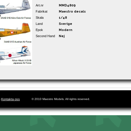
Art.nr
MMD4809
Fabrikat
Maestro decals
Skala
1/48
Land
Sverige
Epok
Modern
Second Hand
Nej
g
Kontakta oss
© 2010 Maestro Models. All rights reserved.