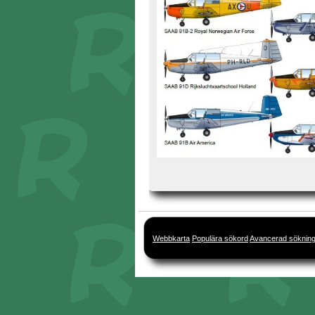
Webbkarta
Populära sökord
Avancerad söknin