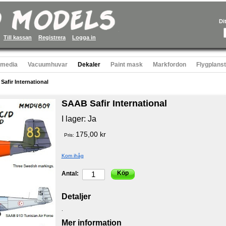
Di
Till kassan
Registrera
Logga in
 media
Vacuumhuvar
Dekaler
Paint mask
Markfordon
Flygplans
afir International
SAAB Safir International
I lager:
Ja
175,00 kr
Pris:
Kom ihåg
Köp
Antal:
Detaljer
.
Mer information