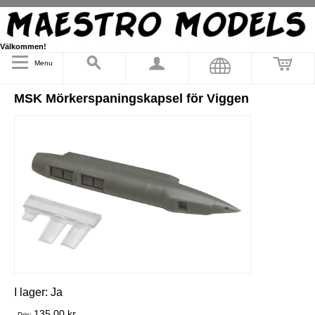
Välkommen!
Menu
MSK Mörkerspaningskapsel för Viggen
I lager:
Ja
135,00 kr
Pris: