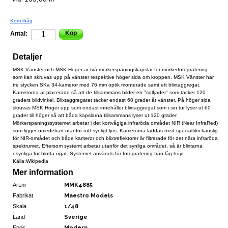
Kom ihåg
Köp
Antal:
Detaljer
MSK Vänster och MSK Höger är två mörkerspaningskapslar för mörkerfotografering
som kan skruvas upp på vänster respektive höger sida om kroppen. MSK Vänster har
tre stycken SKa 34-kameror med 76 mm optik monterade samt ett blixtaggregat.
Kamerorna är placerade så att de tillsammans bilder en "solfjäder" som täcker 120
graders bildvinkel. Blixtaggregatet täcker endast 60 grader åt vänster. På höger sida
skruvas MSK Höger upp som endast innehåller blixtaggregat som i sin tur lyser ut 60
grader till höger så att båda kapslarna tillsammans lyser ut 120 grader.
Mörkerspaningssystemet arbetar i det kortvågiga infraröda området NIR (Near InfraRed)
som ligger omedebart utanför rött synligt ljus. Kamerorna laddas med specialfilm känslig
för NIR-området och både kameror och blixtreflektorer är filtrerade för det nära infraröda
spektrumet. Eftersom systemt arbetar utanför det synliga området, så är blixtarna
osynliga för blotta ögat. Systemet används för fotografering från låg höjd.
Källa:Wikipedia
Mer information
Art.nr
MMK4885
Fabrikat
Maestro Models
Skala
1/48
Land
Sverige
Epok
Modern