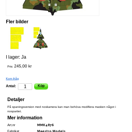
Fler bilder
I lager:
Ja
245,00 kr
Pris:
Kom ihåg
Köp
Antal:
Detaljer
På spaningsversion med noskamera kan man behöva modifiera masken något i
nospartiet.
Mer information
Art.nr
MMK4876
Fabrikat
Maestro Models