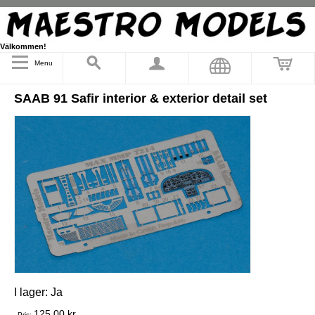
Välkommen!
Menu
SAAB 91 Safir interior & exterior detail set
I lager:
Ja
125,00 kr
Pris: