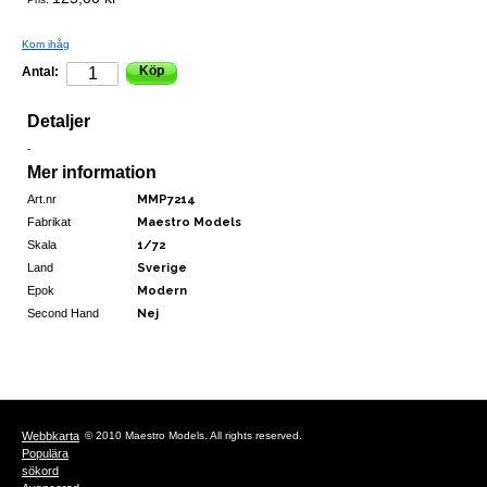
Kom ihåg
Köp
Antal:
Detaljer
-
Mer information
Art.nr
MMP7214
Fabrikat
Maestro Models
Skala
1/72
Land
Sverige
Epok
Modern
Second Hand
Nej
Webbkarta
© 2010 Maestro Models. All rights reserved.
Populära
sökord