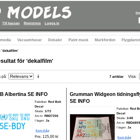
Di
Till kassan
Registrera
Logga in
 media
Vacuumhuvar
Dekaler
Paint mask
Markfordon
Flygplans
 'dekalfilm'
sultat för 'dekalfilm'
a på
Visa
7 artiklar
B Albertina SE INFO
Grumman Widgeon tidningsfl
SE INFO
Fabrikat:
Red Bolt
Decal
Fabrikat:
Red Bo
Skala:
1/72
Decal
Art.nr:
RBD7206
Skala:
1/48
I lager:
Ja
Art.nr:
RBD480
I lager:
Ja
Kom ihåg
125,00 kr
Pris:
Kom ihåg