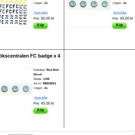
I lager:
Ja
I lager:
Ja
Kom ihåg
Kom ihåg
60,00 kr
45,00 kr
Pris:
Pris:
Köp
Köp
ökscentralen FC badge x 4
Fabrikat:
Red Bolt
Decal
Skala:
1/48
Art.nr:
RBD4801
I lager:
Ja
Kom ihåg
45,00 kr
Pris:
Köp