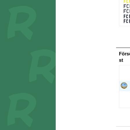
Förs
st