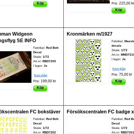
Köp
225,00 k
Pris:
Köp
mman Widgeon
Kronmärken m/1927
ingsflyg SE INFO
Fabrikat:
Maest
decals
Fabrikat:
Red Bolt
Skala:
1/72
Decal
Art.nr:
MMD721
Skala:
1/72
I lager:
Ja
Art.nr:
RBD7205
I lager:
Ja
Kom ihåg
75,00 kr
Pris:
Kom ihåg
199,00 kr
Köp
Pris:
Köp
ökscentralen FC bokstäver
Försökscentralen FC badge x
Fabrikat:
Red Bolt
Fabrikat:
Red Bo
Decal
Decal
Skala:
1/72
Skala:
1/72
Art.nr:
RBD7202
Art.nr:
RBD720