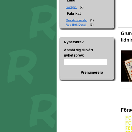
Land
Sverige
(7)
Fabrikat
Maestro decals
(1)
Red Bolt Decal
(6)
Gru
tidn
Nyhetsbrev
Anmäl dig till vårt
nyhetsbrev:
Prenumerera
Förs