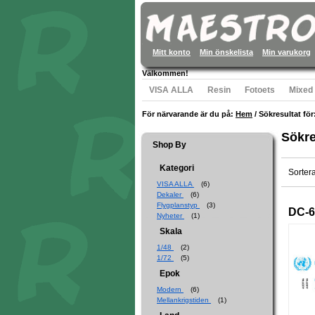
Mitt konto
Min önskelista
Min varukorg
Välkommen!
VISA ALLA
Resin
Fotoets
Mixed
För närvarande är du på:
Hem
/
Sökresultat för:
Sökre
Shop By
Kategori
Sorter
VISA ALLA
(6)
Dekaler
(6)
Flygplanstyp
(3)
DC-6
Nyheter
(1)
Skala
1/48
(2)
1/72
(5)
Epok
Modern
(6)
Mellankrigstiden
(1)