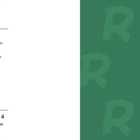
r
ro
0
 4
lt
1