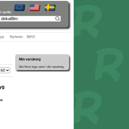
tt språk:
typ
Nyheter
INFO
Min varukorg
Det finns inga varor i din varukorg.
yg
lt
5