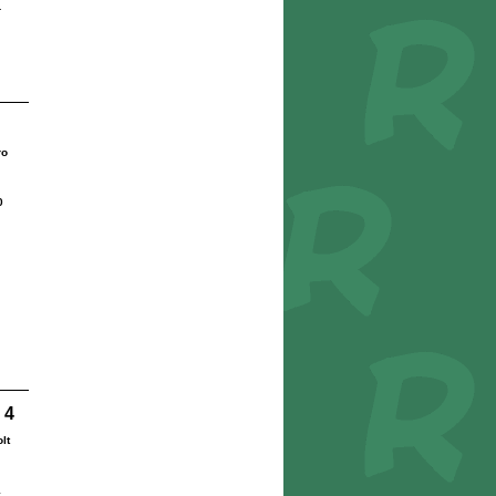
r
ro
0
 4
lt
1