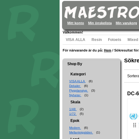
Mitt konto
Min önskelista
Min varukorg
Välkommen!
VISA ALLA
Resin
Fotoets
Mixed
För närvarande är du på:
Hem
/
Sökresultat för:
Sökre
Shop By
Kategori
Sorter
VISA ALLA
(6)
Dekaler
(6)
Flygplanstyp
(3)
DC-6
Nyheter
(1)
Skala
1/48
(2)
1/72
(5)
Epok
Modern
(6)
Mellankrigstiden
(1)