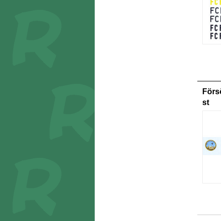
Förs
st