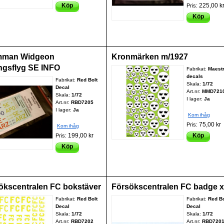
Köp
225,00 k
Pris:
Köp
mman Widgeon
Kronmärken m/1927
ingsflyg SE INFO
Fabrikat:
Maest
decals
Fabrikat:
Red Bolt
Skala:
1/72
Decal
Art.nr:
MMD721
Skala:
1/72
I lager:
Ja
Art.nr:
RBD7205
I lager:
Ja
Kom ihåg
75,00 kr
Pris:
Kom ihåg
199,00 kr
Köp
Pris:
Köp
ökscentralen FC bokstäver
Försökscentralen FC badge x
Fabrikat:
Red Bolt
Fabrikat:
Red Bo
Decal
Decal
Skala:
1/72
Skala:
1/72
Art.nr:
RBD7202
Art.nr:
RBD720