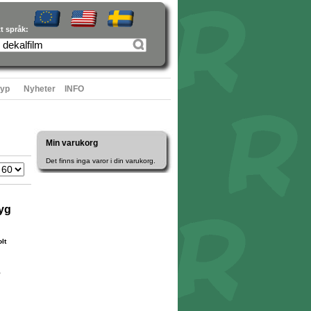
tt språk:
typ
Nyheter
INFO
Min varukorg
Det finns inga varor i din varukorg.
yg
lt
5