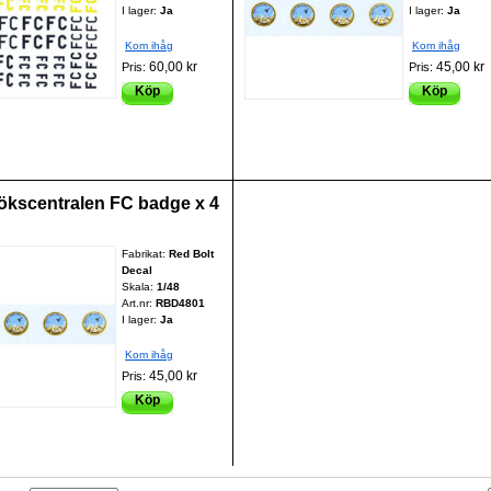
I lager:
Ja
I lager:
Ja
Kom ihåg
Kom ihåg
60,00 kr
45,00 kr
Pris:
Pris:
Köp
Köp
ökscentralen FC badge x 4
Fabrikat:
Red Bolt
Decal
Skala:
1/48
Art.nr:
RBD4801
I lager:
Ja
Kom ihåg
45,00 kr
Pris:
Köp