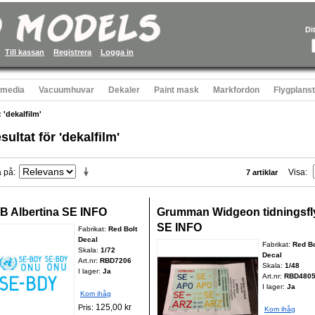
Di
Till kassan
Registrera
Logga in
 media
Vacuumhuvar
Dekaler
Paint mask
Markfordon
Flygplans
 'dekalfilm'
sultat för 'dekalfilm'
a på
Visa
7 artiklar
B Albertina SE INFO
Grumman Widgeon tidningsfl
SE INFO
Fabrikat:
Red Bolt
Decal
Fabrikat:
Red Bo
Skala:
1/72
Decal
Art.nr:
RBD7206
Skala:
1/48
I lager:
Ja
Art.nr:
RBD480
I lager:
Ja
Kom ihåg
125,00 kr
Pris:
Kom ihåg