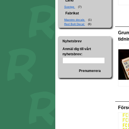
Land
Sverige
(7)
Fabrikat
Maestro decals
(1)
Red Bolt Decal
(6)
Gru
tidn
Nyhetsbrev
Anmäl dig till vårt
nyhetsbrev:
Prenumerera
Förs