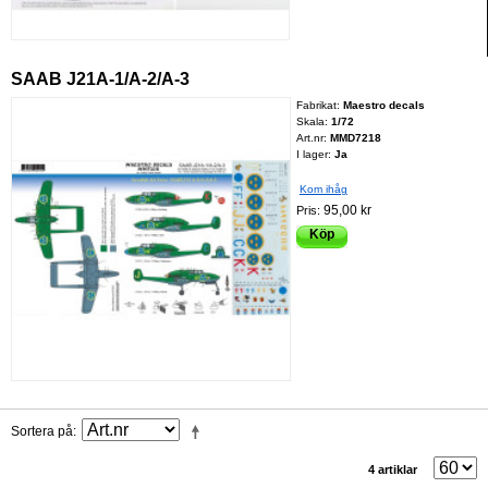
SAAB J21A-1/A-2/A-3
Fabrikat:
Maestro decals
Skala:
1/72
Art.nr:
MMD7218
I lager:
Ja
Kom ihåg
95,00 kr
Pris:
Köp
Sortera på
4 artiklar