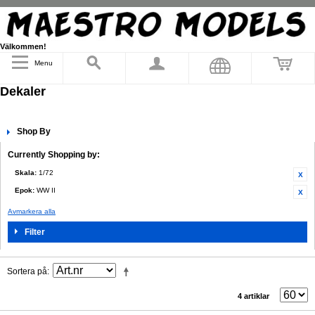
Välkommen!
Menu
Dekaler
Shop By
Currently Shopping by:
Skala:
1/72
Epok:
WW II
Avmarkera alla
Filter
Sortera på
4 artiklar