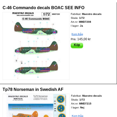
C-46 Commando decals BOAC SEE INFO
Fabrikat:
Maestro decals
Skala:
1/72
Art.nr:
MMD7208
I lager:
Ja
Kom ihåg
145,00 kr
Pris:
Köp
Tp78 Norseman in Swedish AF
Fabrikat:
Maestro decals
Skala:
1/72
Art.nr:
MMD7215
I lager:
Nej
Kom ihåg